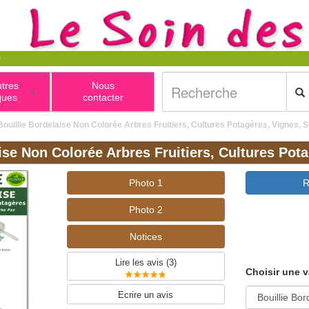
utres
Nous
+
ques
contacter
Bouillie Bordelaise Non Colorée Arbres Fruitiers, Cultures Potagères, Vigne
aise Non Colorée Arbres Fruitiers, Cultures P
Photo 1
R
Photo 2
Notices
Lire les avis (
3
)
Choisir une v
Ecrire un avis