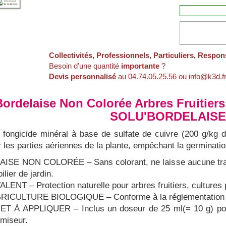
Collectivités, Professionnels, Particuliers, Respon
Besoin d'une quantité
importante
?
Devis personnalisé
au 04.74.05.25.56 ou info@k3d.f
Bordelaise Non Colorée Arbres Fruitiers
SOLU'BORDELAIS
 fongicide minéral à base de sulfate de cuivre (200 g/kg d
ur les parties aériennes de la plante, empêchant la germinat
SE NON COLORÉE – Sans colorant, ne laisse aucune trace 
lier de jardin.
NT – Protection naturelle pour arbres fruitiers, cultures 
ICULTURE BIOLOGIQUE – Conforme à la réglementation eur
 À APPLIQUER – Inclus un doseur de 25 ml(= 10 g) pour u
omiseur.