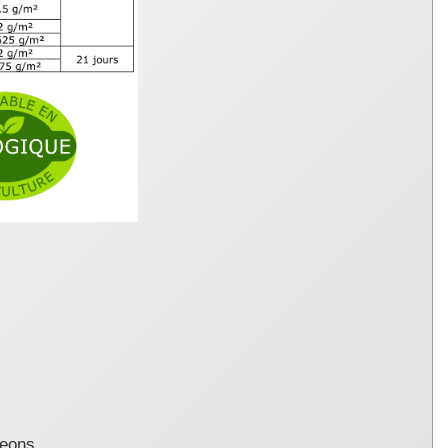
geons.