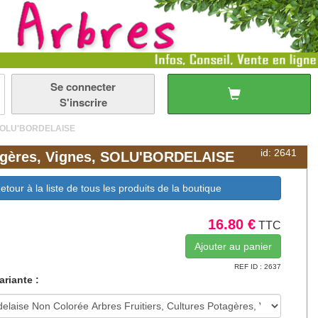
Se connecter
S'inscrire
s, SOLU'BORDELAISE
id: 2641
otagères, Vignes, SOLU'BORDELAISE
etour à la liste de tous les produits de la boutique
16.80 €
TTC
REF ID : 2637
ariante :