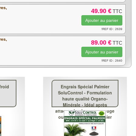
res,
49.90 €
TTC
!REF ID : 2639
res,
89.00 €
TTC
!REF ID : 2640
froid
Engrais Spécial Palmier
SoluControl - Formulation
haute qualité Organo-
Minérale - Idéal après
attaque du charançon rouge
ou du papillon du palmier