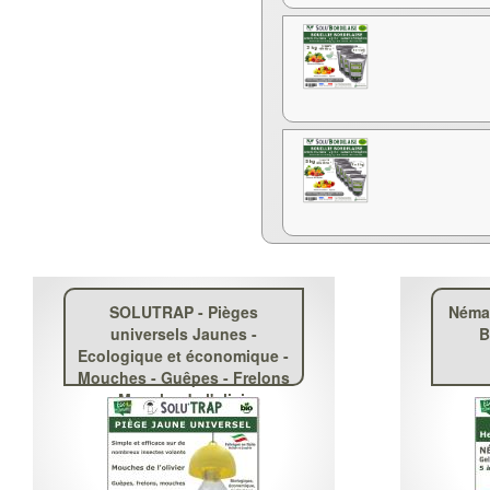
SOLUTRAP - Pièges
Némat
universels Jaunes -
B
Ecologique et économique -
Mouches - Guêpes - Frelons
- Mouche de l'olivier