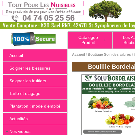
Catalogue
Les A
+
Produit
Bouti
Accueil
/
Boutique Soin des arbres
/ 
Accueil
Bouillie Bordel
Soigner les blessures
Soigner les fruitiers
Taille et élagage
Plantation : mode d'emploi
Actualités
+
Nos videos