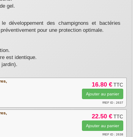
de gel.
t le développement des champignons et bactéries
 préventivement pour une protection optimale.
tion.
re est identique.
jardin).
res,
16.80 €
TTC
!REF ID : 2637
res,
22.50 €
TTC
!REF ID : 2638