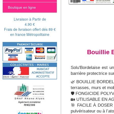
Boutique en ligne
Livraison à Partir de
4.90 €
Frais de livraison offert dés 89 €
en france Métropolitaine
Bouillie 
Solu'Bordelaise est un
barrière protectrice s
🌿 BOUILLIE BORDELAI
terrasses, murs et mobi
🛡️ FONGICIDE POLYVALE
🏡 UTILISABLE EN AGR
🎯 FACILE À DOSER ET
pulvérisateur ou à l’at