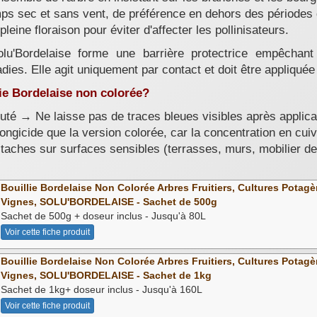
ps sec et sans vent, de préférence en dehors des périodes 
pleine floraison pour éviter d'affecter les pollinisateurs.
olu'Bordelaise forme une barrière protectrice empêchan
ies. Elle agit uniquement par contact et doit être appliquée
lie Bordelaise non colorée?
uté → Ne laisse pas de traces bleues visibles après applica
ongicide que la version colorée, car la concentration en cuiv
taches sur surfaces sensibles (terrasses, murs, mobilier de 
Bouillie Bordelaise Non Colorée Arbres Fruitiers, Cultures Potagè
Vignes, SOLU'BORDELAISE - Sachet de 500g
Sachet de 500g + doseur inclus - Jusqu'à 80L
Voir cette fiche produit
Bouillie Bordelaise Non Colorée Arbres Fruitiers, Cultures Potagè
Vignes, SOLU'BORDELAISE - Sachet de 1kg
Sachet de 1kg+ doseur inclus - Jusqu'à 160L
Voir cette fiche produit