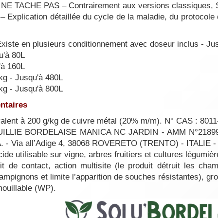
TACHE PAS – Contrairement aux versions classiques, Solu
plication détaillée du cycle de la maladie, du protocole 
xiste en plusieurs conditionnement avec doseur inclus - Ju
u'à 80L
'à 160L
3kg - Jusqu'à 480L
5kg - Jusqu'à 800L
entaires
valent à 200 g/kg de cuivre métal (20% m/m). N° CAS : 8011
ILLIE BORDELAISE MANICA NC JARDIN - AMM N°2189994 - 
. - Via all’Adige 4, 38068 ROVERETO (TRENTO) - ITALIE 
cide utilisable sur vigne, arbres fruitiers et cultures légumi
t de contact, action multisite (le produit détruit les cha
pignons et limite l’apparition de souches résistantes), gr
ouillable (WP).