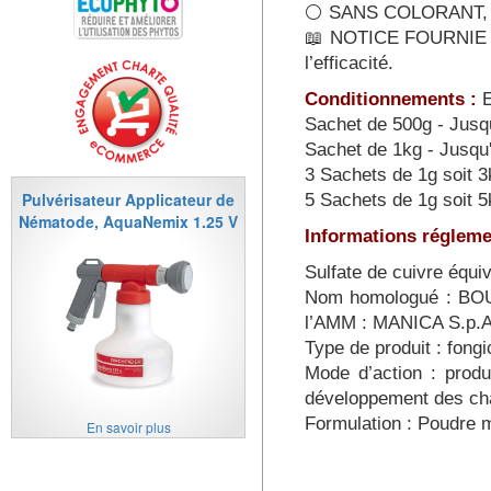
⚪ SANS COLORANT, NE 
📖 NOTICE FOURNIE – Ex
l’efficacité.
Conditionnements :
E
Sachet de 500g - Jusq
Sachet de 1kg - Jusqu
3 Sachets de 1g soit 
Pulvérisateur Applicateur de
5 Sachets de 1g soit 
Nématode, AquaNemix 1.25 V
Informations réglem
Sulfate de cuivre équi
Nom homologué : BOU
l’AMM : MANICA S.p.A
Type de produit : fongi
Mode d’action : produi
développement des cham
Formulation : Poudre m
En savoir plus