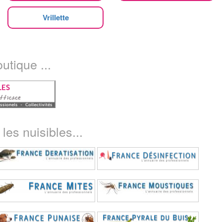
Vrillette
utique ...
les nuisibles...