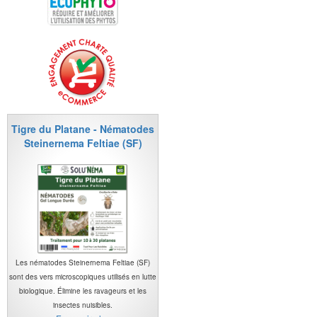
Tigre du Platane - Nématodes
Steinernema Feltiae (SF)
Les nématodes Steinernema Feltiae (SF)
sont des vers microscopiques utilisés en lutte
biologique. Élimine les ravageurs et les
insectes nuisibles.