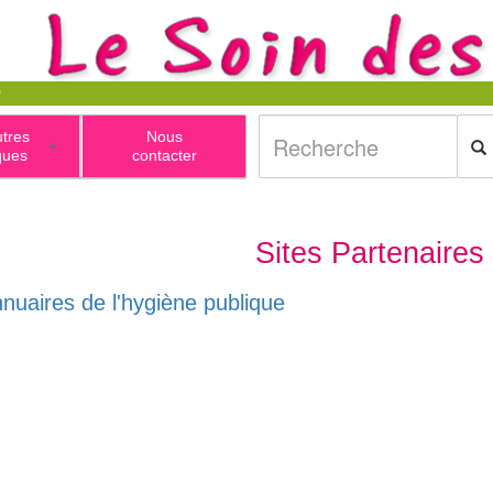
utres
Nous
+
ques
contacter
Sites Partenaires
nnuaires de l'hygiène publique