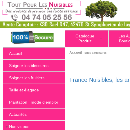
Catalogue
Les A
+
Produit
Bouti
Accueil
Accueil
/
Sites partenaires
Soigner les blessures
Soigner les fruitiers
France Nuisibles, les a
Taille et élagage
Plantation : mode d'emploi
Actualités
+
Nos videos