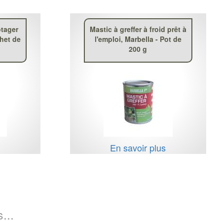
otager
Mastic à greffer à froid prêt à
chet de
l'emploi, Marbella - Pot de
200 g
s
En savoir plus
...