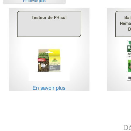
En savoir plus
Testeur de PH sol
Bal
Némat
B
En savoir plus
Dé