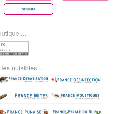
Vrillette
utique ...
les nuisibles...