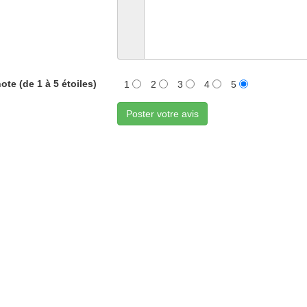
ote (de 1 à 5 étoiles)
1
2
3
4
5
Poster votre avis