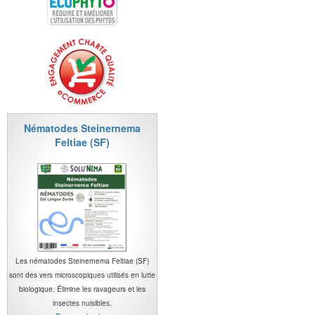
Nématodes Steinernema
Feltiae (SF)
Les nématodes Steinernema Feltiae (SF)
sont des vers microscopiques utilisés en lutte
biologique. Élimine les ravageurs et les
insectes nuisibles.