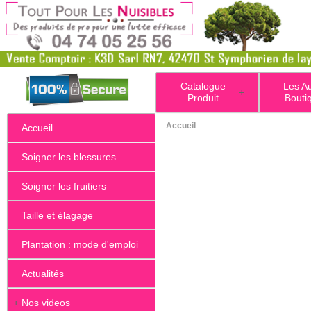
Catalogue
Les A
+
Produit
Bouti
Accueil
Accueil
Soigner les blessures
Soigner les fruitiers
Taille et élagage
Plantation : mode d'emploi
Actualités
+
Nos videos