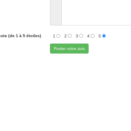
ote (de 1 à 5 étoiles)
1
2
3
4
5
Poster votre avis