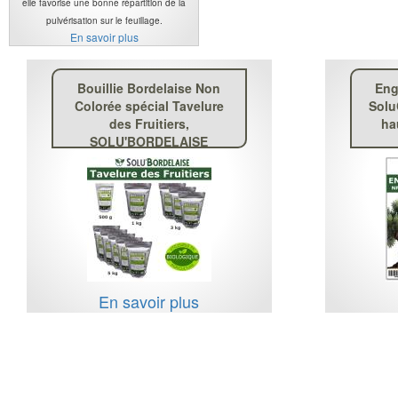
elle favorise une bonne répartition de la
pulvérisation sur le feuillage.
En savoir plus
Bouillie Bordelaise Non
Eng
Colorée spécial Tavelure
Solu
des Fruitiers,
ha
SOLU'BORDELAISE
En savoir plus