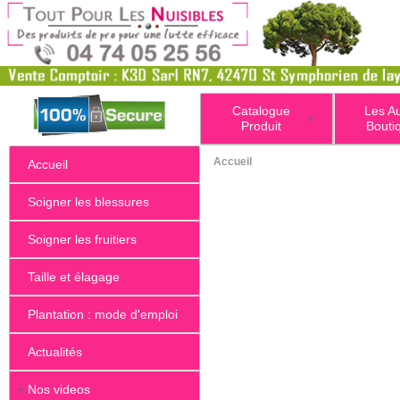
Catalogue
Les A
+
Produit
Bouti
Accueil
Accueil
Soigner les blessures
Soigner les fruitiers
Taille et élagage
Plantation : mode d'emploi
Actualités
+
Nos videos