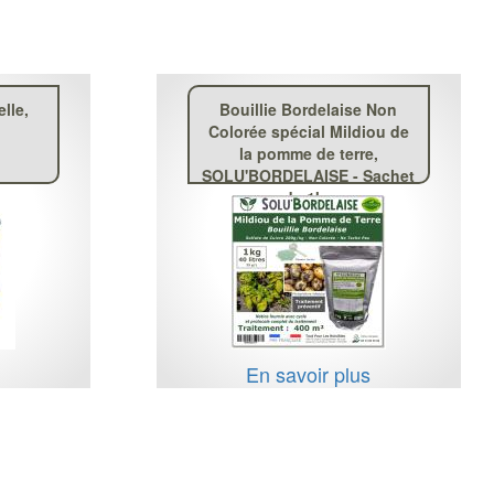
elle,
Bouillie Bordelaise Non
Colorée spécial Mildiou de
la pomme de terre,
SOLU'BORDELAISE - Sachet
de 1kg
s
En savoir plus